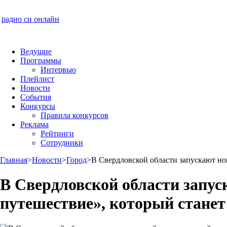
радио си онлайн
Ведущие
Программы
Интервью
Плейлист
Новости
События
Конкурсы
Правила конкурсов
Реклама
Рейтинги
Сотрудники
Главная
>
Новости
>
Город
>
В Свердловской области запускают н
В Свердловской области запу
путешествие», который стане