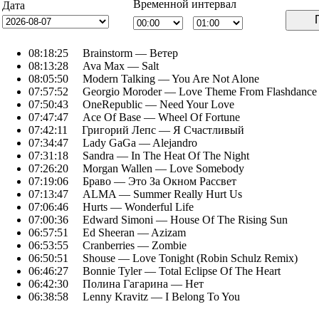
Временной интервал
Дата
08:18:25
Brainstorm
— Ветер
08:13:28
Ava Max
— Salt
08:05:50
Modern Talking
— You Are Not Alone
07:57:52
Georgio Moroder
— Love Theme From Flashdance
07:50:43
OneRepublic
— Need Your Love
07:47:47
Ace Of Base
— Wheel Of Fortune
07:42:11
Григорий Лепс
— Я Счастливый
07:34:47
Lady GaGa
— Alejandro
07:31:18
Sandra
— In The Heat Of The Night
07:26:20
Morgan Wallen
— Love Somebody
07:19:06
Браво
— Это За Окном Рассвет
07:13:47
ALMA
— Summer Really Hurt Us
07:06:46
Hurts
— Wonderful Life
07:00:36
Edward Simoni
— House Оf The Rising Sun
06:57:51
Ed Sheeran
— Azizam
06:53:55
Cranberries
— Zombie
06:50:51
Shouse
— Love Tonight (Robin Schulz Remix)
06:46:27
Bonnie Tyler
— Total Eclipse Of The Heart
06:42:30
Полина Гагарина
— Нет
06:38:58
Lenny Kravitz
— I Belong To You