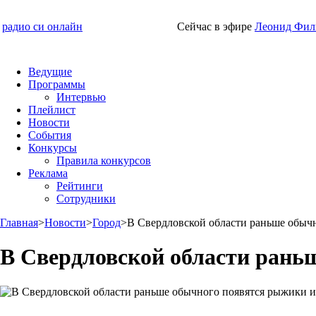
радио си онлайн
Сейчас в эфире
Леонид Фил
Ведущие
Программы
Интервью
Плейлист
Новости
События
Конкурсы
Правила конкурсов
Реклама
Рейтинги
Сотрудники
Главная
>
Новости
>
Город
>
В Свердловской области раньше обычн
В Свердловской области рань