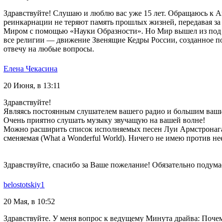
Здравствуйте! Слушаю и люблю вас уже 15 лет. Обращаюсь к А
реинкарнации не теряют память прошлых жизней, передавая за
Миром с помощью «Науки Образности». Но Мир вышел из под и
все религии — движение Звенящие Кедры России, созданное по
отвечу на любые вопросы.
Елена Чекасина
20 Июня, в 13:11
Здравствуйте!
Являясь постоянным слушателем вашего радио и большим ваши
Очень приятно слушать музыку звучащую на вашей волне!
Можно расширить список исполняемых песен Луи Армстронага, е
сменяемая (What a Wonderful World). Ничего не имею против нее
Здравствуйте, спасибо за Ваше пожелание! Обязательно подум
belostotskiy1
20 Мая, в 10:52
Здравствуйте. У меня вопрос к ведущему Минута драйва: Поч