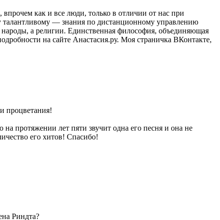
прочем как и все люди, только в отличии от нас при
ому талантливому — знания по дистанционному управлению
 народы, а религии. Единственная философия, объединяющая
одробности на сайте Анастасия.ру. Моя страничка ВКонтакте,
и процветания!
 на протяжении лет пяти звучит одна его песня и она не
личество его хитов! Спасибо!
ена Риндта?