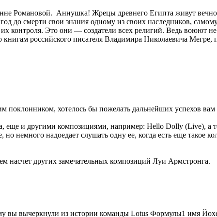
нне Романовой. Аннушка! Жрецы древнего Египта живут вечно, в
 год до смерти свои знания одному из своих наследников, сам
х контроля. Это они — создатели всех религий. Ведь воюют не
 книгам российского писателя Владимира Николаевича Мегре, п
м поклонником, хотелось бы пожелать дальнейших успехов вам 
ще и другими композициями, например: Hello Dolly (Live), а то
, но немного надоедает слушать одну ее, когда есть еще такое ко
аем насчет других замечательных композиций Луи Армстронга.
ему вы вычеркнули из истории команды Lotus Формулы1 имя Йох