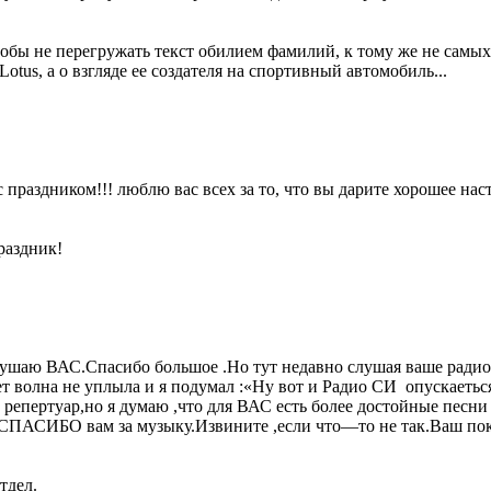
обы не перегружать текст обилием фамилий, к тому же не самых 
Lotus, а о взгляде ее создателя на спортивный автомобиль...
 праздником!!! люблю вас всех за то, что вы дарите хорошее нас
раздник!
лушаю ВАС.Спасибо большое .Но тут недавно слушая ваше радио
т волна не уплыла и я подумал :«Ну вот и Радио СИ опускаетьс
 репертуар,но я думаю ,что для ВАС есть более достойные пес
 СПАСИБО вам за музыку.Извините ,если что—то не так.Ваш по
тдел.