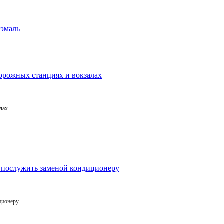
лах
ционеру