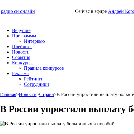
радио си онлайн
Сейчас в эфире
Андрей Кор
Ведущие
Программы
Интервью
Плейлист
Новости
События
Конкурсы
Правила конкурсов
Реклама
Рейтинги
Сотрудники
Главная
>
Новости
>
Страна
>
В России упростили выплату больни
В России упростили выплату 