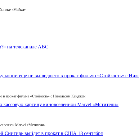
айопике «Майкл»
го в прокат фильма «Стойкость» с Николасом Кейджем
вселенной Marvel «Мстители»