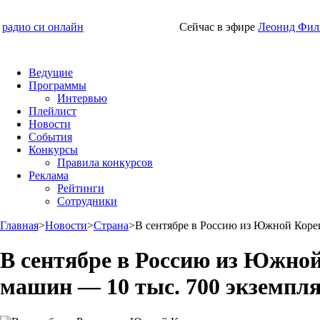
радио си онлайн
Сейчас в эфире
Леонид Фил
Ведущие
Программы
Интервью
Плейлист
Новости
События
Конкурсы
Правила конкурсов
Реклама
Рейтинги
Сотрудники
Главная
>
Новости
>
Страна
>
В сентябре в Россию из Южной Коре
В сентябре в Россию из Южной
машин — 10 тыс. 700 экземпл